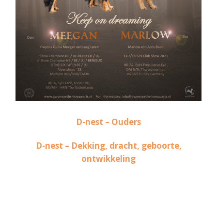
D-nest – Ouders
D-nest – Dekking, dracht, geboorte,
ontwikkeling