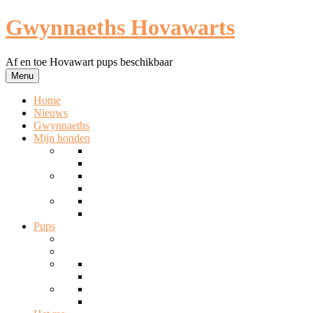
Ga
Gwynnaeths Hovawarts
naar
de
inhoud
Af en toe Hovawart pups beschikbaar
Menu
Home
Nieuws
Gwynnaeths
Mijn honden
Pups