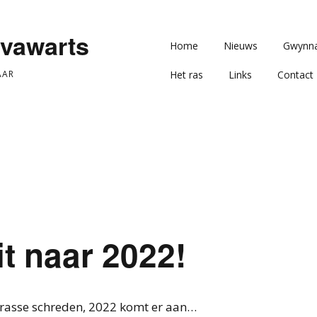
vawarts
Home
Nieuws
Gwynna
AAR
Het ras
Links
Contact
it naar 2022!
 rasse schreden, 2022 komt er aan…